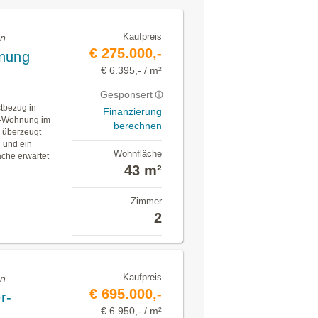
Kaufpreis
en
€ 275.000,-
nung
€ 6.395,- / m²
Gesponsert
tbezug in
Finanzierung
er-Wohnung im
berechnen
 überzeugt
 und ein
Wohnfläche
che erwartet
43 m²
Zimmer
2
Kaufpreis
en
€ 695.000,-
r-
€ 6.950,- / m²