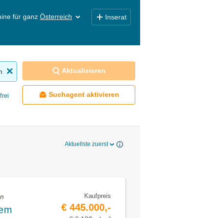
ine für ganz
Österreich
Inserat
Aktualisieren
n
Suchagent aktivieren
frei
Aktuellste zuerst
Kaufpreis
en
€ 445.000,-
gem