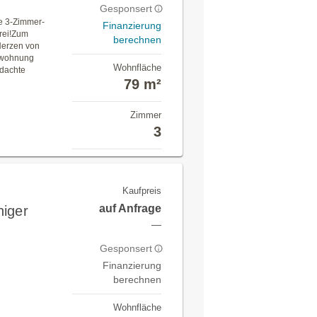
Gesponsert
te 3-Zimmer-
Finanzierung
rei!Zum
berechnen
Herzen von
auwohnung
Wohnfläche
hdachte
79 m²
Zimmer
3
Kaufpreis
auf Anfrage
higer
—
Gesponsert
Finanzierung
berechnen
Wohnfläche