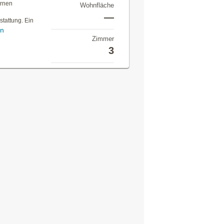
ernen
Wohnfläche
e
—
stattung. Ein
en
Zimmer
3