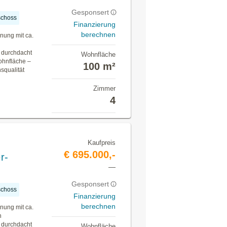
Gesponsert
choss
Finanzierung
berechnen
nung mit ca.
n
d durchdacht
Wohnfläche
ohnfläche –
100 m²
nsqualität
Zimmer
4
Kaufpreis
€ 695.000,-
r-
—
Gesponsert
choss
Finanzierung
berechnen
nung mit ca.
n
d durchdacht
Wohnfläche