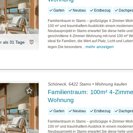
Garten
Neubau
Erstbezug
Dachges
Familientraum in Stams – großzügige 4-Zimmer-Woh
100 m² und traumhaftem AusblickIn einem moderne
Neubauprojekt in Stams erwartet Sie diese helle un
geschnittene 4-Zimmer-Wohnung mit rund 100 m² W
ideal für Familien, die Wert auf Platz, Licht und Lebe
er als 31 Tage
mehr anzeigen
legen.Die besondere...
Schöneck, 6422 Stams • Wohnung kaufen
Familientraum: 100m² 4-Zimme
Wohnung
Garten
Neubau
Erstbezug
Dachges
Familientraum in Stams – großzügige 4-Zimmer-Woh
100 m² und traumhaftem Ausblick In einem moderne
Neubauprojekt in Stams erwartet Sie diese helle un