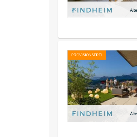
Ält
PROVISIONSFREI
Ält