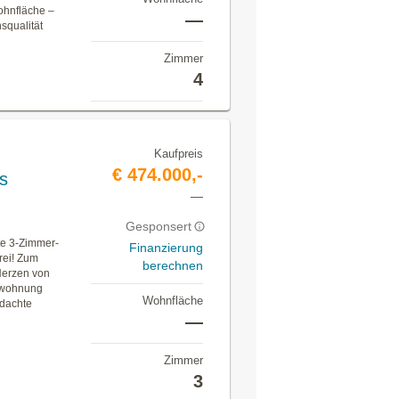
ohnfläche –
—
nsqualität
Zimmer
4
Kaufpreis
€ 474.000,-
s
—
Gesponsert
te 3-Zimmer-
Finanzierung
rei! Zum
berechnen
Herzen von
auwohnung
Wohnfläche
hdachte
—
Zimmer
3