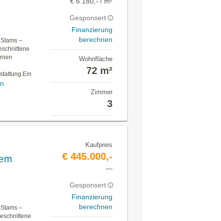
€ 6.180,- / m²
Gesponsert
Finanzierung
berechnen
 Stams –
eschnittene
ernen
Wohnfläche
e
72 m²
stattung.Ein
en
Zimmer
3
Kaufpreis
€ 445.000,-
gem
—
Gesponsert
Finanzierung
berechnen
 Stams –
geschnittene