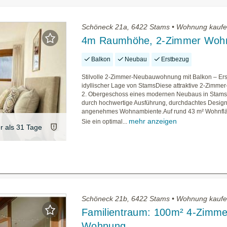
Schöneck 21a, 6422 Stams • Wohnung kauf
4m Raumhöhe, 2-Zimmer Woh
Balkon
Neubau
Erstbezug
Stilvolle 2-Zimmer-Neubauwohnung mit Balkon – Ers
idyllischer Lage von StamsDiese attraktive 2-Zimm
2. Obergeschoss eines modernen Neubaus in Stams
durch hochwertige Ausführung, durchdachtes Design
angenehmes Wohnambiente.Auf rund 43 m² Wohnflä
mehr anzeigen
Sie ein optimal...
er als 31 Tage
Schöneck 21b, 6422 Stams • Wohnung kauf
Familientraum: 100m² 4-Zimme
Wohnung