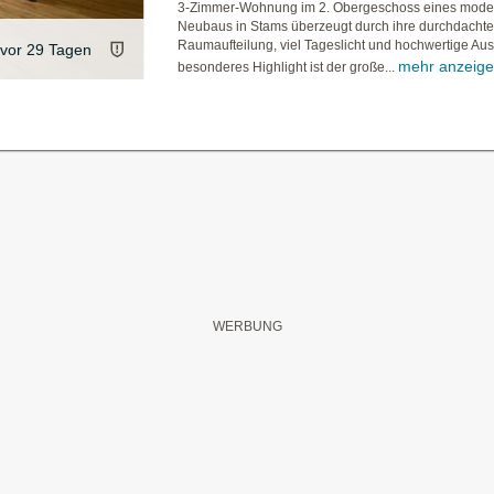
3-Zimmer-Wohnung im 2. Obergeschoss eines mod
Neubaus in Stams überzeugt durch ihre durchdacht
Raumaufteilung, viel Tageslicht und hochwertige Aus
vor 29 Tagen
mehr anzeig
besonderes Highlight ist der große...