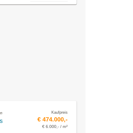
Kaufpreis
en
€ 474.000,-
s
€ 6.000,- / m²