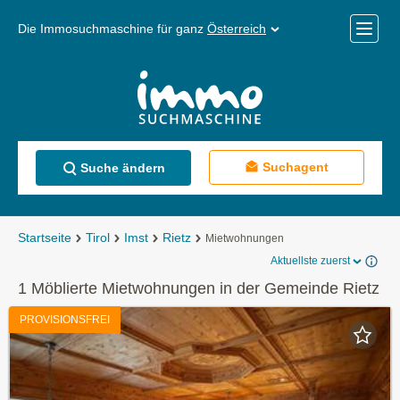
Die Immosuchmaschine für ganz
Österreich
Mobile
Menü
Suchagent
Suche ändern
Startseite
Tirol
Imst
Rietz
Mietwohnungen
Aktuellste zuerst
1 Möblierte Mietwohnungen in der Gemeinde Rietz
PROVISIONSFREI