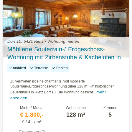
Dorf 10, 6421 Rietz • Wohnung mieten
Möblierte Souterrain-/ Erdgeschoss-
Wohnung mit Zirbenstube & Kachelofen in
Rietz
möbliert
Terrasse
Parken
Zu vermieten ist eine charmante, voll möblierte
Souterrain-/Erdgeschoss-Wohnung (über 128 m²) im historischen
mehr
Bauernhaus in Rietz Dorf 10. Die Wohnung besticht...
anzeigen
Miete / Monat
Wohnfläche
Zimmer
€ 1.800,-
128 m²
5
€ 14,- / m²
Gesponsert