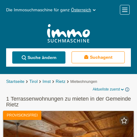
Die Immosuchmaschine für ganz
Österreich
Mobile
Menü
Suchagent
Suche ändern
Startseite
Tirol
Imst
Rietz
Mietwohnungen
Aktuellste zuerst
1 Terrassenwohnungen zu mieten in der Gemeinde
Rietz
PROVISIONSFREI