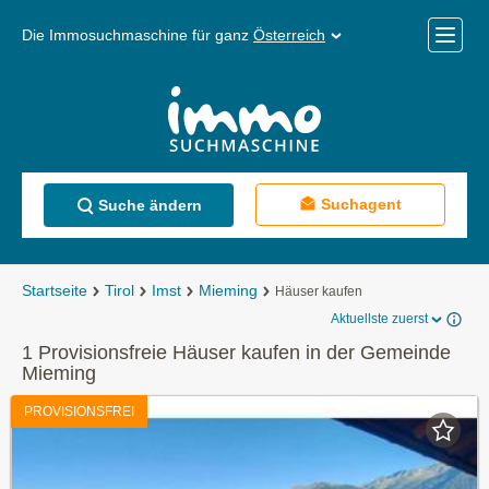
Die Immosuchmaschine für ganz
Österreich
Mobile
Menü
Suchagent
Suche ändern
Startseite
Tirol
Imst
Mieming
Häuser kaufen
Aktuellste zuerst
1 Provisionsfreie Häuser kaufen in der Gemeinde
Mieming
PROVISIONSFREI