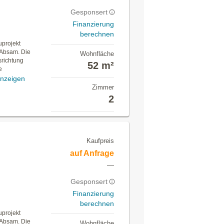
Gesponsert
Finanzierung
berechnen
projekt
n Absam. Die
Wohnfläche
richtung
52 m²
e
nzeigen
Zimmer
2
Kaufpreis
auf Anfrage
—
Gesponsert
Finanzierung
berechnen
projekt
n Absam. Die
Wohnfläche