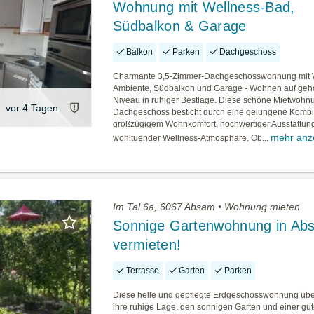
Wohnung mit Wellness-Bad,
Südbalkon & Garage
Balkon
Parken
Dachgeschoss
Charmante 3,5-Zimmer-Dachgeschosswohnung mit 
Ambiente, Südbalkon und Garage - Wohnen auf ge
Niveau in ruhiger Bestlage. Diese schöne Mietwohnu
vor 4 Tagen
Dachgeschoss besticht durch eine gelungene Kombi
großzügigem Wohnkomfort, hochwertiger Ausstattun
mehr anz
wohltuender Wellness-Atmosphäre. Ob...
Im Tal 6a, 6067 Absam • Wohnung mieten
Sonnige Gartenwohnung in Ab
vermieten!
Terrasse
Garten
Parken
Diese helle und gepflegte Erdgeschosswohnung übe
ihre ruhige Lage, den sonnigen Garten und einer gu