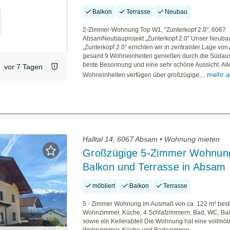
Balkon
Terrasse
Neubau
2-Zimmer-Wohnung Top W1, "Zunterkopf 2.0", 6067
AbsamNeubauprojekt „Zunterkopf 2.0“ Unser Neubau
„Zunterkopf 2.0“ errichten wir in zentralster Lage vo
gesamt 9 Wohneinheiten genießen durch die Südaus
beste Besonnung und eine sehr schöne Aussicht. All
vor 7 Tagen
mehr a
Wohneinheiten verfügen über großzügige,...
Halltal 14, 6067 Absam • Wohnung mieten
Großzügige 5-Zimmer Wohnung
Balkon und Terrasse in Absam
möbliert
Balkon
Terrasse
5 - Zimmer Wohnung im Ausmaß von ca. 122 m² bes
Wohnzimmer, Küche, 4 Schlafzimmern, Bad, WC, Bal
sowie ein Kellerabteil Die Wohnung hat eine vollmöb