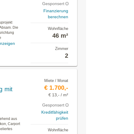
Gesponsert
Finanzierung
berechnen
projekt
n Absam. Die
Wohnfläche
richtung
46 m²
e
nzeigen
Zimmer
2
Miete / Monat
€ 1.700,-
 mit
€ 13,- / m²
Gesponsert
Kreditfähigkeit
prüfen
tehend aus
kon, Carport
eliertes
Wohnfläche