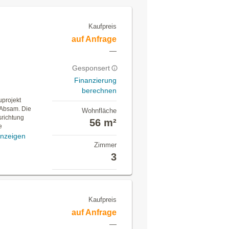
Kaufpreis
auf Anfrage
—
Gesponsert
Finanzierung
berechnen
projekt
n Absam. Die
Wohnfläche
richtung
56 m²
e
nzeigen
Zimmer
3
Kaufpreis
auf Anfrage
—