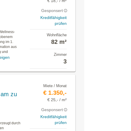
€ 18,- / m²
Gesponsert
Kreditfähigkeit
prüfen
Wellness-
Wohnfläche
hobenem
82 m²
ng im 1.
nation aus
g und
Zimmer
eigen
3
Miete / Monat
€ 1.350,-
sam zu
€ 25,- / m²
Gesponsert
Kreditfähigkeit
prüfen
rzeugt durch
ten