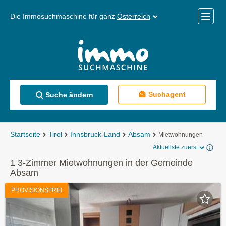
Die Immosuchmaschine für ganz
Österreich
Mobile
Menü
Suchagent
Suche ändern
Startseite
Tirol
Innsbruck-Land
Absam
Mietwohnungen
Aktuellste zuerst
1 3-Zimmer Mietwohnungen in der Gemeinde
Absam
PROVISIONSFREI