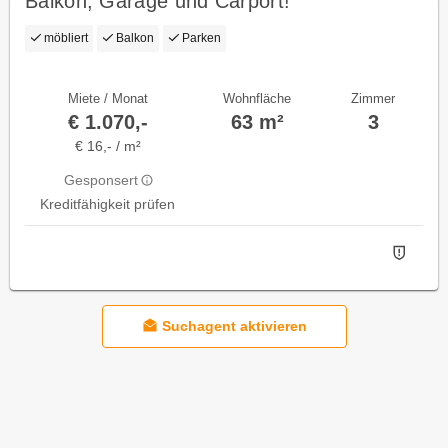
Balkon, Garage und Carport!
möbliert
Balkon
Parken
Miete / Monat
Wohnfläche
Zimmer
€ 1.070,-
63 m²
3
€ 16,- / m²
Gesponsert
Kreditfähigkeit prüfen
Suchagent aktivieren