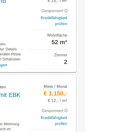
nd
€ 15,- / m²
Gesponsert
Kreditfähigkeit
prüfen
Wohnfläche
52 m²
ohn-
r. Details
eräten Plisse
Zimmer
n Schalosien
2
igen
Miete / Monat
ten
€ 1.150,-
mit EBK
€ 12,- / m²
Gesponsert
Kreditfähigkeit
prüfen
mmer-Wohnung
sich im