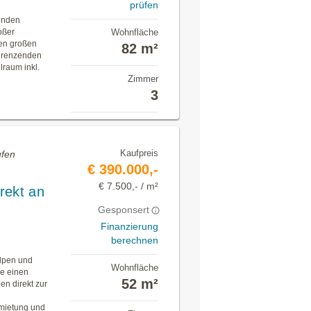
prüfen
fenden
oßer
Wohnfläche
nen großen
82 m²
ngrenzenden
lraum inkl.
Zimmer
3
Kaufpreis
ufen
€ 390.000,-
€ 7.500,- / m²
irekt an
Gesponsert
Finanzierung
berechnen
Alpen und
Wohnfläche
ie einen
52 m²
en direkt zur
ermietung und