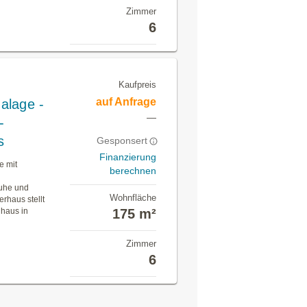
Zimmer
6
Kaufpreis
auf Anfrage
alage -
—
-
s
Gesponsert
Finanzierung
e mit
berechnen
Ruhe und
Wohnfläche
rhaus stellt
nhaus in
175 m²
Zimmer
6