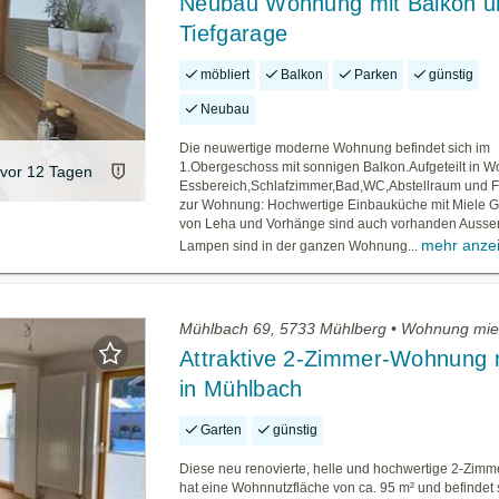
Neubau Wohnung mit Balkon u
Tiefgarage
möbliert
Balkon
Parken
günstig
Neubau
Die neuwertige moderne Wohnung befindet sich im
1.Obergeschoss mit sonnigen Balkon.Aufgeteilt in W
vor 12 Tagen
Essbereich,Schlafzimmer,Bad,WC,Abstellraum und Flu
zur Wohnung: Hochwertige Einbauküche mit Miele G
von Leha und Vorhänge sind auch vorhanden Ausse
mehr anze
Lampen sind in der ganzen Wohnung...
Mühlbach 69, 5733 Mühlberg • Wohnung mie
Attraktive 2-Zimmer-Wohnung 
in Mühlbach
Garten
günstig
Diese neu renovierte, helle und hochwertige 2-Zi
hat eine Wohnnutzfläche von ca. 95 m² und befindet 