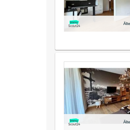
Ält
Ält