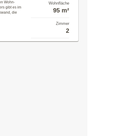
ßen Wohn-
Wohnfläche
rs gibt es im
95 m²
kwand, die
Zimmer
2