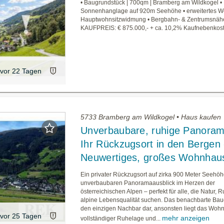
• Baugrundstück | 700qm | Bramberg am Wildkogel •
Sonnenhanglage auf 920m Seehöhe • erweitertes W
Hauptwohnsitzwidmung • Bergbahn- & Zentrumsnäh
KAUFPREIS: € 875.000,- + ca. 10,2% Kaufnebenkos
vor 22 Tagen
5733 Bramberg am Wildkogel • Haus kaufen
Unverbaubare, ruhige Panoram
Ihr Rückzugsort in den Bergen 
Neuwertiges, großes Wohnhau
Ein privater Rückzugsort auf zirka 900 Meter Seehöh
unverbaubaren Panoramaausblick im Herzen der
österreichischen Alpen – perfekt für alle, die Natur, 
alpine Lebensqualität suchen. Das benachbarte Baue
den einzigen Nachbar dar, ansonsten liegt das Woh
vor 25 Tagen
mehr anzeigen
vollständiger Ruhelage und...