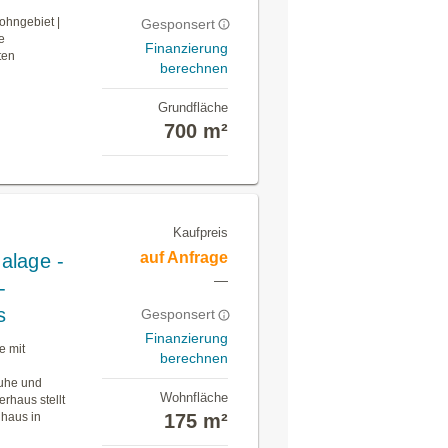
ohngebiet |
Gesponsert
e
Finanzierung
ten
berechnen
Grundfläche
700 m²
Kaufpreis
auf Anfrage
alage -
—
-
s
Gesponsert
Finanzierung
e mit
berechnen
Ruhe und
Wohnfläche
rhaus stellt
nhaus in
175 m²