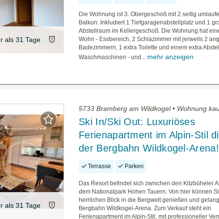
Die Wohnung ist 3. Obergeschoß mit 2 seitig umlau
Balkon. Inkludiert 1 Tiefgaragenabstellplatz und 1 gr
Abstellraum im Kellergeschoß. Die Wohnung hat ei
er als 31 Tage
Wohn - Essbereich, 2 Schlazimmer mit jerweils 2 a
Badezimmern, 1 extra Toilette und einem extra Abstel
mehr anzeigen
Waschmaschinen - und...
5733 Bramberg am Wildkogel • Wohnung ka
Ski In/Ski Out: Luxuriöses
Ferienapartment im Alpin-Stil d
der Bergbahn Wildkogel-Arena!
Terrasse
Parken
Das Resort befindet sich zwischen den Kitzbüheler 
dem Nationalpark Hohen Tauern. Von hier können S
herrlichen Blick in die Bergwelt genießen und gelang
er als 31 Tage
Bergbahn Wildkogel-Arena. Zum Verkauf steht ein
Ferienapartment im Alpin-Stil, mit professioneller V