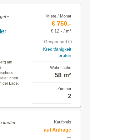
Miete / Monat
gel •
€ 750,-
ler
€ 12,- / m²
Gesponsert
Kreditfähigkeit
prüfen
berg am
e
Wohnfläche
eschoss
58 m²
ietet Ihnen
higer Lage.
Zimmer
2
Kaufpreis
u kaufen
auf Anfrage
—