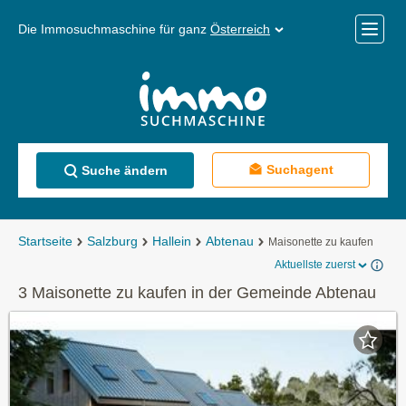
Die Immosuchmaschine für ganz
Österreich
Mobile
Menü
Suchagent
Suche ändern
Startseite
Salzburg
Hallein
Abtenau
Maisonette zu kaufen
Aktuellste zuerst
3 Maisonette zu kaufen in der Gemeinde Abtenau