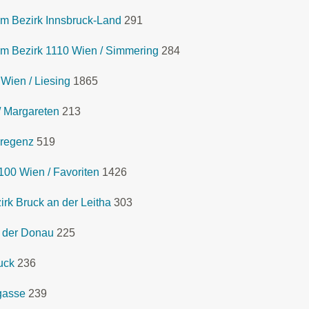
m Bezirk Innsbruck-Land
291
m Bezirk 1110 Wien / Simmering
284
Wien / Liesing
1865
/ Margareten
213
Bregenz
519
00 Wien / Favoriten
1426
rk Bruck an der Leitha
303
n der Donau
225
uck
236
gasse
239