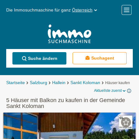
Die Immosuchmaschine für ganz
Österreich
Mobile
Menü
Suchagent
Suche ändern
Startseite
Salzburg
Hallein
Sankt Koloman
Häuser kaufen
Aktuellste zuerst
5 Häuser mit Balkon zu kaufen in der Gemeinde
Sankt Koloman