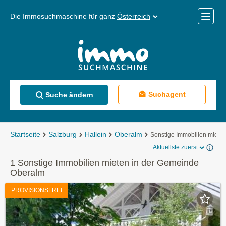
Die Immosuchmaschine für ganz
Österreich
Mobile
Menü
Suchagent
Suche ändern
Startseite
Salzburg
Hallein
Oberalm
Sonstige Immobilien miete
Aktuellste zuerst
1 Sonstige Immobilien mieten in der Gemeinde
Oberalm
PROVISIONSFREI