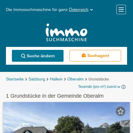
Die Immosuchmaschine für ganz
Österreich
Mobile
Menü
Suchagent
Suche ändern
Startseite
Salzburg
Hallein
Oberalm
Grundstücke
Teuerste (pro m²) zuerst
1 Grundstücke in der Gemeinde Oberalm