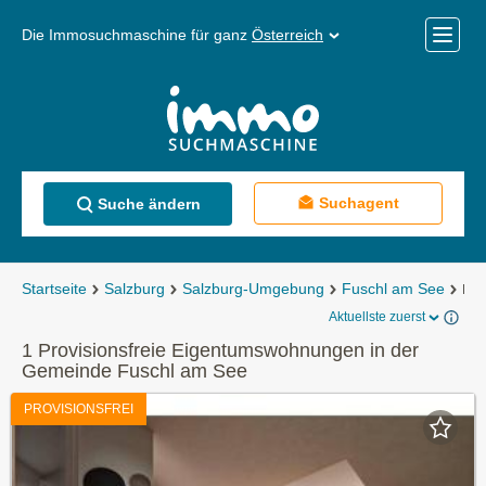
Die Immosuchmaschine für ganz
Österreich
Mobile
Menü
Suchagent
Suche ändern
Startseite
Salzburg
Salzburg-Umgebung
Fuschl am See
Eig
Aktuellste zuerst
1 Provisionsfreie Eigentumswohnungen in der
Gemeinde Fuschl am See
PROVISIONSFREI