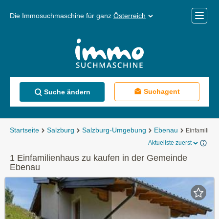
Die Immosuchmaschine für ganz
Österreich
Mobile
Menü
Suchagent
Suche ändern
Startseite
Salzburg
Salzburg-Umgebung
Ebenau
Einfamilien
Aktuellste zuerst
1 Einfamilienhaus zu kaufen in der Gemeinde
Ebenau