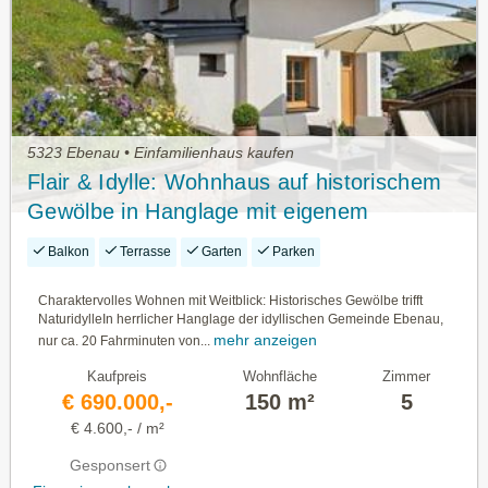
5323 Ebenau • Einfamilienhaus kaufen
Flair & Idylle: Wohnhaus auf historischem
Gewölbe in Hanglage mit eigenem
Waldanteil
Balkon
Terrasse
Garten
Parken
Charaktervolles Wohnen mit Weitblick: Historisches Gewölbe trifft
NaturidylleIn herrlicher Hanglage der idyllischen Gemeinde Ebenau,
mehr anzeigen
nur ca. 20 Fahrminuten von...
Kaufpreis
Wohnfläche
Zimmer
€ 690.000,-
150 m²
5
€ 4.600,- / m²
Gesponsert