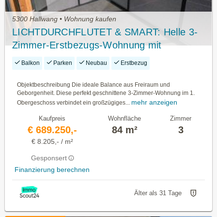
5300 Hallwang • Wohnung kaufen
LICHTDURCHFLUTET & SMART: Helle 3-
Zimmer-Erstbezugs-Wohnung mit
Südbalkon im Ortszentrum Hallwang!
Balkon
Parken
Neubau
Erstbezug
Objektbeschreibung Die ideale Balance aus Freiraum und
Geborgenheit. Diese perfekt geschnittene 3-Zimmer-Wohnung im 1.
mehr anzeigen
Obergeschoss verbindet ein großzügiges...
Kaufpreis
Wohnfläche
Zimmer
€ 689.250,-
84 m²
3
€ 8.205,- / m²
Gesponsert
Finanzierung berechnen
Älter als 31 Tage