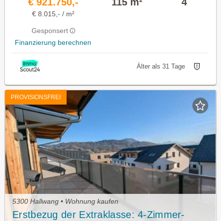
€ 921.750,-
115 m²
4
€ 8.015,- / m²
Gesponsert
Finanzierung berechnen
Älter als 31 Tage
PROVISIONSFREI
5300 Hallwang • Wohnung kaufen
Erstbezug der Extraklasse: 4-Zimmer-