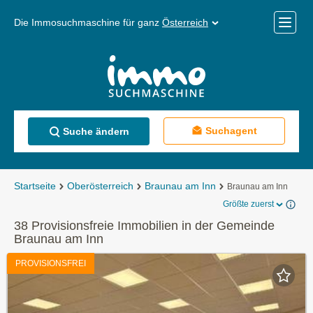
Die Immosuchmaschine für ganz
Österreich
Mobile
Menü
Suchagent
Suche ändern
Startseite
Oberösterreich
Braunau am Inn
Braunau am Inn
Größte zuerst
38 Provisionsfreie Immobilien in der Gemeinde
Braunau am Inn
PROVISIONSFREI