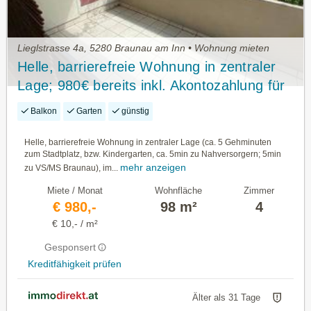
Lieglstrasse 4a, 5280 Braunau am Inn • Wohnung mieten
Helle, barrierefreie Wohnung in zentraler
Lage; 980€ bereits inkl. Akontozahlung für
Heizkosten
Balkon
Garten
günstig
Helle, barrierefreie Wohnung in zentraler Lage (ca. 5 Gehminuten
zum Stadtplatz, bzw. Kindergarten, ca. 5min zu Nahversorgern; 5min
mehr anzeigen
zu VS/MS Braunau), im...
Miete / Monat
Wohnfläche
Zimmer
€ 980,-
98 m²
4
€ 10,- / m²
Gesponsert
Kreditfähigkeit prüfen
Älter als 31 Tage