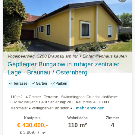
Vogelbeerweg, 5280 Braunau am Inn • Einfamilienhaus kaufen
Gepflegter Bungalow in ruhiger zentraler
Lage - Braunau / Osternberg
(Provisionsfrei)
Terrasse
Garten
Parken
110 m2 - 4 Zimmer - Terrasse - Swimmingpool Grundstücksfläche:
802 m2 Baujahr: 1970 Sanierung: 2011 Kaufpreis: 430.000 €
mehr anzeigen
Merkmale: ● Verfügbarkeit: ab sofort ●...
Kaufpreis
Wohnfläche
Zimmer
€ 430.000,-
110 m²
4
€ 3.909,- / m²