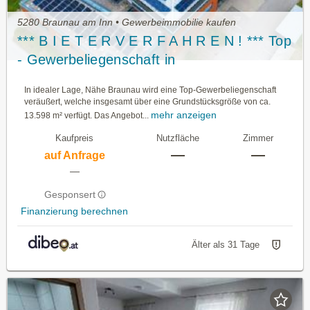
5280 Braunau am Inn • Gewerbeimmobilie kaufen
*** B I E T E R V E R F A H R E N ! *** Top
- Gewerbeliegenschaft in
Oberösterreich/Innviertel zu kaufen
In idealer Lage, Nähe Braunau wird eine Top-Gewerbeliegenschaft
veräußert, welche insgesamt über eine Grundstücksgröße von ca.
mehr anzeigen
13.598 m² verfügt. Das Angebot...
Kaufpreis
Nutzfläche
Zimmer
—
—
auf Anfrage
—
Gesponsert
Finanzierung berechnen
Älter als 31 Tage