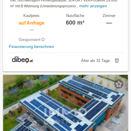
inkl. hochwertigem Firmengebäude. SOFORT VERFÜGBAR 29.000
mehr anzeigen
m² mit B Widmung (Umwidmungsprozess...
Kaufpreis
Nutzfläche
Zimmer
600 m²
—
auf Anfrage
—
Gesponsert
Finanzierung berechnen
Älter als 31 Tage