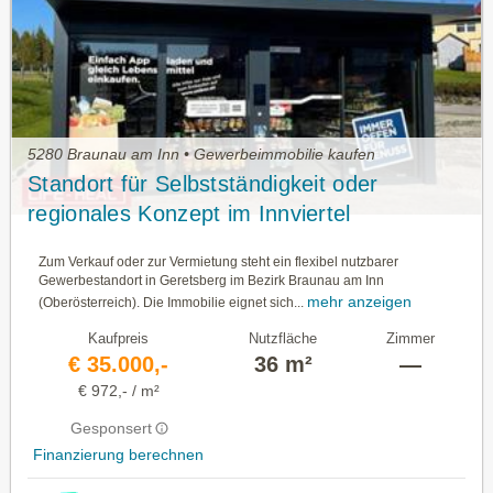
5280 Braunau am Inn • Gewerbeimmobilie kaufen
Standort für Selbstständigkeit oder
regionales Konzept im Innviertel
Zum Verkauf oder zur Vermietung steht ein flexibel nutzbarer
Gewerbestandort in Geretsberg im Bezirk Braunau am Inn
mehr anzeigen
(Oberösterreich). Die Immobilie eignet sich...
Kaufpreis
Nutzfläche
Zimmer
€ 35.000,-
36 m²
—
€ 972,- / m²
Gesponsert
Finanzierung berechnen