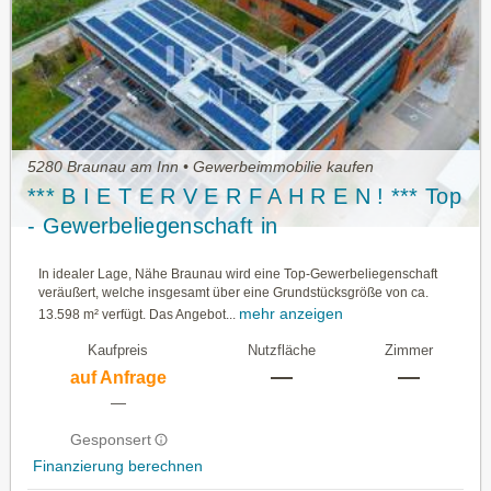
5280 Braunau am Inn • Gewerbeimmobilie kaufen
*** B I E T E R V E R F A H R E N ! *** Top
- Gewerbeliegenschaft in
Oberösterreich/Innviertel zu kaufen
In idealer Lage, Nähe Braunau wird eine Top-Gewerbeliegenschaft
veräußert, welche insgesamt über eine Grundstücksgröße von ca.
mehr anzeigen
13.598 m² verfügt. Das Angebot...
Kaufpreis
Nutzfläche
Zimmer
—
—
auf Anfrage
—
Gesponsert
Finanzierung berechnen