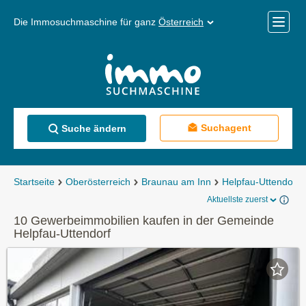
Die Immosuchmaschine für ganz
Österreich
Mobile
Menü
Suchagent
Suche ändern
Startseite
Oberösterreich
Braunau am Inn
Helpfau-Uttendorf
Aktuellste zuerst
10 Gewerbeimmobilien kaufen in der Gemeinde
Helpfau-Uttendorf