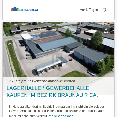
vor 6 Tagen
5261 Helpfau • Gewerbeimmobilie kaufen
LAGERHALLE / GEWERBEHALLE
KAUFEN IM BEZIRK BRAUNAU ? CA.
2.400 M² NUTZFLÄCHE MIT
In Helpfau-Uttendorf im Bezirk Braunau am Inn steht ein vielseitiges
VERKAUFSFLÄCHE
Gewerbeobjekt mit ca. 7.005 m² Grundstücksfläche und rund 2.400
mehr anzeigen
m² Nutzfläche zum Verkauf.