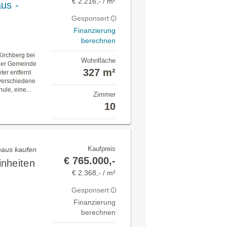
€ 2.216,- / m²
us -
Gesponsert
Finanzierung
berechnen
Kirchberg bei
Wohnfläche
 der Gemeinde
327 m²
ter entfernt
 verschiedene
ule, eine...
Zimmer
10
Kaufpreis
nhaus kaufen
€ 765.000,-
nheiten
€ 2.368,- / m²
Gesponsert
Finanzierung
berechnen