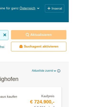
ine für ganz
Österreich
Inserat
Aktualisieren
Suchagent aktivieren
frei
Aktuellste zuerst
ighofen
Kaufpreis
nhaus kaufen
€ 724.900,-