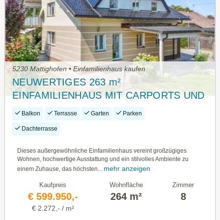
5230 Mattighofen • Einfamilienhaus kaufen
NEUWERTIGES 263 m²
EINFAMILIENHAUS MIT CARPORTS UND
GARAGE IN MATTIGHOFEN
Balkon
Terrasse
Garten
Parken
Dachterrasse
Dieses außergewöhnliche Einfamilienhaus vereint großzügiges
Wohnen, hochwertige Ausstattung und ein stilvolles Ambiente zu
mehr anzeigen
einem Zuhause, das höchsten...
Kaufpreis
Wohnfläche
Zimmer
€ 599.950,-
264 m²
8
€ 2.272,- / m²