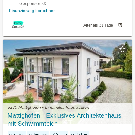
Gesponsert
Finanzierung berechnen
Älter als 31 Tage
5230 Mattighofen • Einfamilienhaus kaufen
Mattighofen - Exklusives Architektenhaus
mit Schwimmteich
Balkon
Terrasse
Garten
Parken