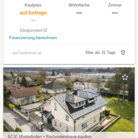
Kaufpreis
Wohnfläche
Zimmer
—
—
auf Anfrage
—
Gesponsert
Finanzierung berechnen
auf wohnnet.at
Älter als 31 Tage
5230 Mattighofen • Einfamilienhaus kaufen