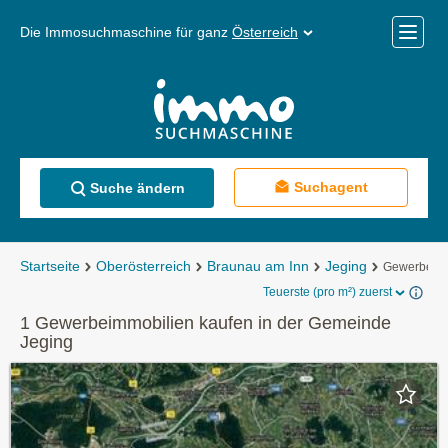
Die Immosuchmaschine für ganz
Österreich
Mobile
Menü
Suchagent
Suche ändern
Startseite
Oberösterreich
Braunau am Inn
Jeging
Gewerbeimm
Teuerste (pro m²) zuerst
1 Gewerbeimmobilien kaufen in der Gemeinde
Jeging