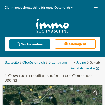
Die Immosuchmaschine für ganz
Österreich
Mobile
Menü
Suchagent
Suche ändern
Startseite
Oberösterreich
Braunau am Inn
Jeging
Gewerbeimm
Aktuellste zuerst
1 Gewerbeimmobilien kaufen in der Gemeinde
Jeging