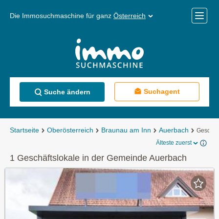
Die Immosuchmaschine für ganz
Österreich
Mobile
Menü
Suchagent
Suche ändern
Startseite
Oberösterreich
Braunau am Inn
Auerbach
Geschäf
Älteste zuerst
1 Geschäftslokale in der Gemeinde Auerbach