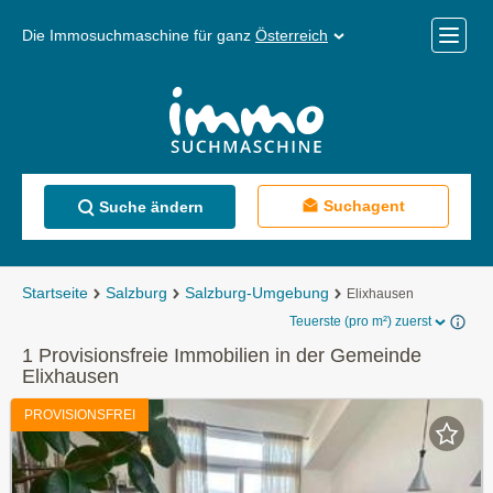
Die Immosuchmaschine für ganz
Österreich
Mobile
Menü
Suchagent
Suche ändern
Startseite
Salzburg
Salzburg-Umgebung
Elixhausen
Teuerste (pro m²) zuerst
1 Provisionsfreie Immobilien in der Gemeinde
Elixhausen
PROVISIONSFREI