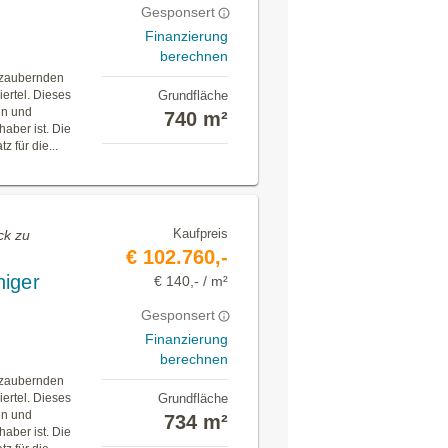
Gesponsert
Finanzierung
berechnen
bezaubernden
ertel. Dieses
Grundfläche
en und
740 m²
haber ist. Die
 für die...
Kaufpreis
ck zu
€ 102.760,-
higer
€ 140,- / m²
Gesponsert
Finanzierung
berechnen
bezaubernden
ertel. Dieses
Grundfläche
en und
734 m²
haber ist. Die