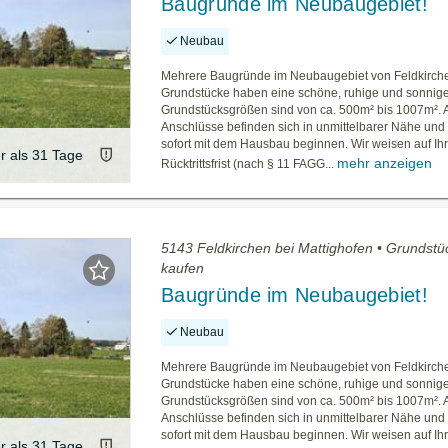
Baugründe im Neubaugebiet!
Neubau
Mehrere Baugründe im Neubaugebiet von Feldkirche
Grundstücke haben eine schöne, ruhige und sonnig
Grundstücksgrößen sind von ca. 500m² bis 1007m². A
Anschlüsse befinden sich in unmittelbarer Nähe un
sofort mit dem Hausbau beginnen. Wir weisen auf Ih
er als 31 Tage
mehr anzeigen
Rücktrittsfrist (nach § 11 FAGG...
5143 Feldkirchen bei Mattighofen • Grundstü
kaufen
Baugründe im Neubaugebiet!
Neubau
Mehrere Baugründe im Neubaugebiet von Feldkirche
Grundstücke haben eine schöne, ruhige und sonnig
Grundstücksgrößen sind von ca. 500m² bis 1007m². A
Anschlüsse befinden sich in unmittelbarer Nähe un
sofort mit dem Hausbau beginnen. Wir weisen auf Ih
er als 31 Tage