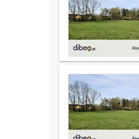
Ält
Ält