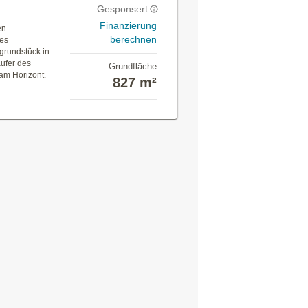
Gesponsert
Finanzierung
en
berechnen
des
grundstück in
äufer des
Grundfläche
 am Horizont.
827 m²