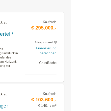
Kaufpreis
ck zu
€ 295.000,-
rtel /
—
Gesponsert
Finanzierung
des
berechnen
grundstück in
äufer des
 am Horizont.
Grundfläche
ung mit
—
Kaufpreis
ck zu
€ 103.600,-
iger
€ 140,- / m²