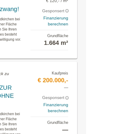
€ 120,- / m²
uzwang!
Gesponsert
Finanzierung
dkirchen bei
berechnen
ner Fläche
 Sie Ihren
es besteht
Grundfläche
illigung vor.
1.664 m²
Kaufpreis
ck zu
€ 200.000,-
 ZUR
—
OHNE
Gesponsert
Finanzierung
berechnen
dkirchen bei
ner Fläche
Grundfläche
 Sie Ihren
—
es besteht