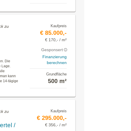
Kaufpreis
ck zu
€ 85.000,-
€ 170,- / m²
Gesponsert
Finanzierung
n. Die
berechnen
e Lage.
lle
Grundfläche
d man kann
500 m²
re 14-tägige
Kaufpreis
ck zu
€ 295.000,-
rtel /
€ 356,- / m²