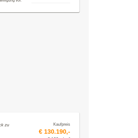
illigung vor.
Kaufpreis
ck zu
€ 130.190,-