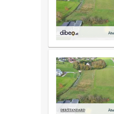
Ält
Ält