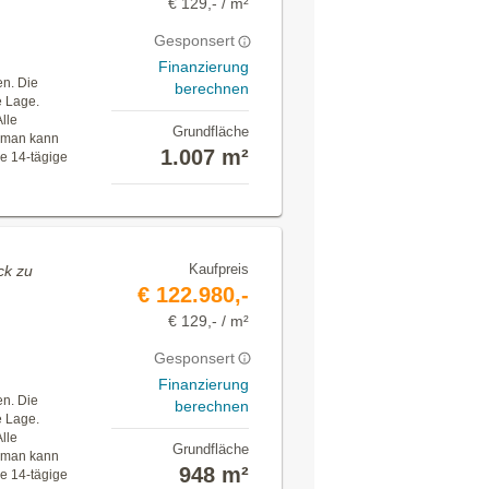
€ 129,- / m²
Gesponsert
Finanzierung
n. Die
berechnen
e Lage.
lle
Grundfläche
d man kann
1.007 m²
re 14-tägige
Kaufpreis
ck zu
€ 122.980,-
€ 129,- / m²
Gesponsert
Finanzierung
n. Die
berechnen
e Lage.
lle
Grundfläche
d man kann
948 m²
re 14-tägige