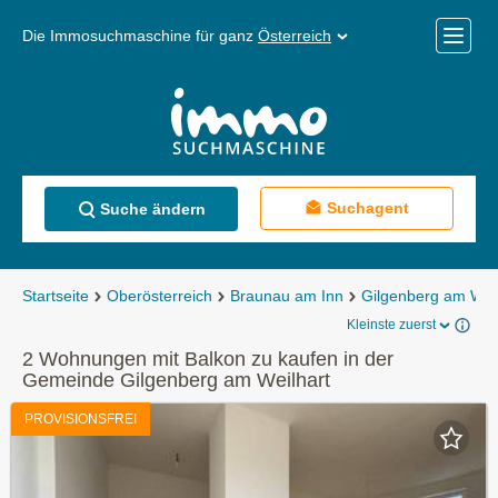
Die Immosuchmaschine für ganz
Österreich
Mobile
Menü
Suchagent
Suche ändern
Startseite
Oberösterreich
Braunau am Inn
Gilgenberg am Weil
Kleinste zuerst
2 Wohnungen mit Balkon zu kaufen in der
Gemeinde Gilgenberg am Weilhart
PROVISIONSFREI