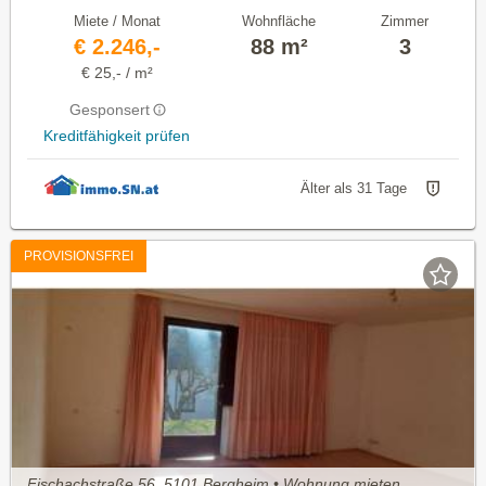
Miete / Monat
Wohnfläche
Zimmer
€ 2.246,-
88 m²
3
€ 25,- / m²
Gesponsert
Kreditfähigkeit prüfen
Älter als 31 Tage
PROVISIONSFREI
Fischachstraße 56, 5101 Bergheim • Wohnung mieten