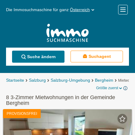
Die Immosuchmaschine für ganz
Österreich
Mobile
Menü
Suchagent
Suche ändern
Startseite
Salzburg
Salzburg-Umgebung
Bergheim
Mietwohn
Größte zuerst
8 3-Zimmer Mietwohnungen in der Gemeinde
Bergheim
PROVISIONSFREI