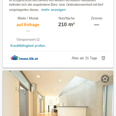
Im Erdgeschoss des bereits von weitem sichtbaren Ge­bäudes
befindet sich die angebotene Büro- bzw. Ordi­nationseinheit mit fünf
mehr anzeigen
vorgelagerten dieser...
Miete / Monat
Nutzfläche
Zimmer
210 m²
—
auf Anfrage
—
Gesponsert
Kreditfähigkeit prüfen
Älter als 31 Tage