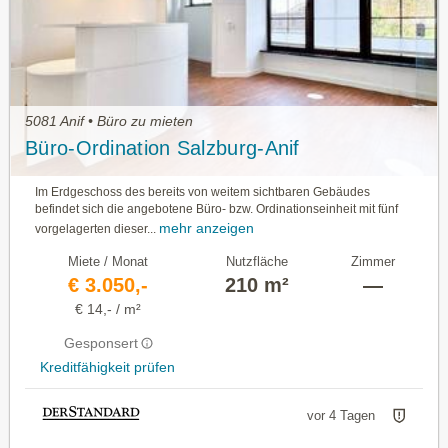
5081 Anif • Büro zu mieten
Büro-Ordination Salzburg-Anif
Im Erdgeschoss des bereits von weitem sichtbaren Ge­bäudes
befindet sich die angebotene Büro- bzw. Ordi­nationseinheit mit fünf
mehr anzeigen
vorgelagerten dieser...
Miete / Monat
Nutzfläche
Zimmer
€ 3.050,-
210 m²
—
€ 14,- / m²
Gesponsert
Kreditfähigkeit prüfen
vor 4 Tagen