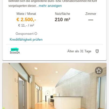
befindet sich die angebotene Büro- bzw. Ordi­nationseinheit mit fünf
mehr anzeigen
vorgelagerten dieser...
Miete / Monat
Nutzfläche
Zimmer
€ 2.500,-
210 m²
—
€ 11,- / m²
Gesponsert
Kreditfähigkeit prüfen
Älter als 31 Tage