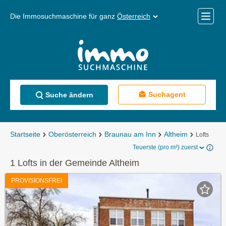
Die Immosuchmaschine für ganz
Österreich
Mobile
Menü
Suchagent
Suche ändern
Startseite
Oberösterreich
Braunau am Inn
Altheim
Lofts
Teuerste (pro m²) zuerst
1 Lofts in der Gemeinde Altheim
PROVISIONSFREI