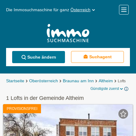
Die Immosuchmaschine für ganz
Österreich
Mobile
Menü
Suchagent
Suche ändern
Startseite
Oberösterreich
Braunau am Inn
Altheim
Lofts
Günstigste zuerst
1 Lofts in der Gemeinde Altheim
PROVISIONSFREI