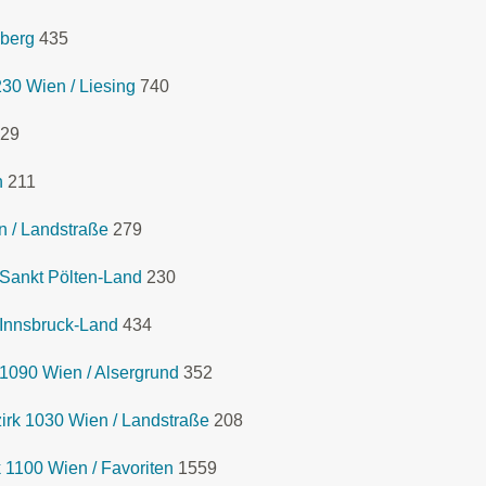
lberg
435
230 Wien / Liesing
740
29
n
211
n / Landstraße
279
 Sankt Pölten-Land
230
 Innsbruck-Land
434
1090 Wien / Alsergrund
352
rk 1030 Wien / Landstraße
208
 1100 Wien / Favoriten
1559