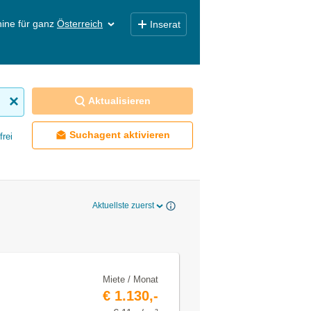
ine für ganz
Österreich
Inserat
Aktualisieren
Suchagent aktivieren
frei
Aktuellste zuerst
Miete / Monat
€ 1.130,-