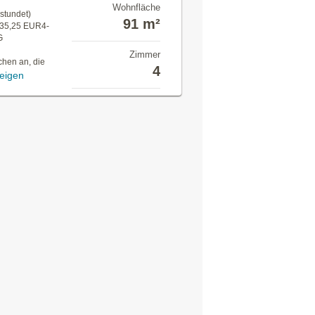
Wohnfläche
stundet)
91 m²
.735,25 EUR4-
G
Zimmer
chen an, die
4
eigen