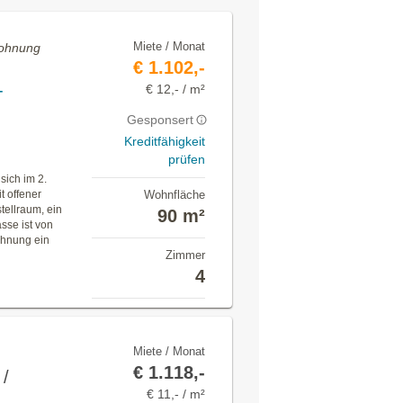
Miete / Monat
Wohnung
€ 1.102,-
-
€ 12,- / m²
Gesponsert
Kreditfähigkeit
prüfen
ich im 2.
t offener
Wohnfläche
tellraum, ein
90 m²
sse ist von
ohnung ein
Zimmer
4
Miete / Monat
€ 1.118,-
 /
€ 11,- / m²