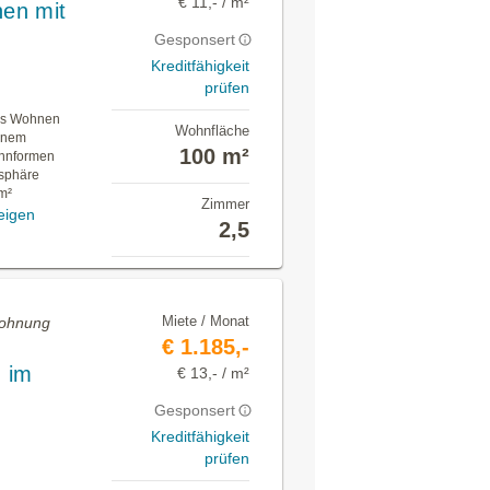
€ 11,- / m²
nen mit
Gesponsert
Kreditfähigkeit
prüfen
ges Wohnen
Wohnfläche
einem
100 m²
ohnformen
sphäre
m²
Zimmer
eigen
2,5
Miete / Monat
Wohnung
€ 1.185,-
 im
€ 13,- / m²
Gesponsert
Kreditfähigkeit
prüfen