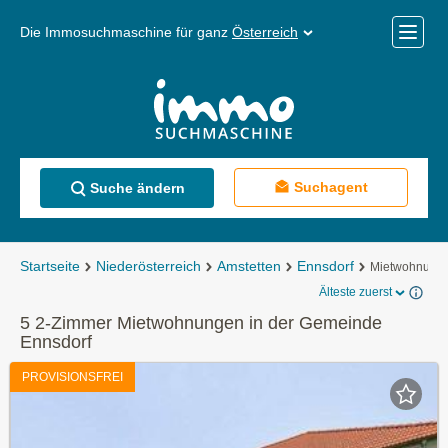
Die Immosuchmaschine für ganz
Österreich
Mobile
Menü
Suchagent
Suche ändern
Startseite
Niederösterreich
Amstetten
Ennsdorf
Mietwohnung
Älteste zuerst
5 2-Zimmer Mietwohnungen in der Gemeinde
Ennsdorf
PROVISIONSFREI