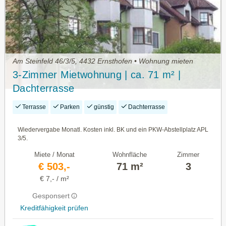
Am Steinfeld 46/3/5, 4432 Ernsthofen • Wohnung mieten
3-Zimmer Mietwohnung | ca. 71 m² |
Dachterrasse
Terrasse
Parken
günstig
Dachterrasse
Wiedervergabe Monatl. Kosten inkl. BK und ein PKW-Abstellplatz APL
3/5.
Miete / Monat
Wohnfläche
Zimmer
€ 503,-
71 m²
3
€ 7,- / m²
Gesponsert
Kreditfähigkeit prüfen