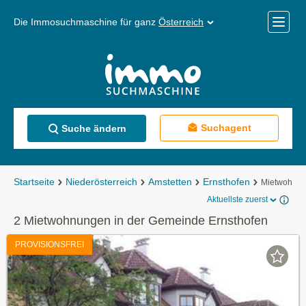
Die Immosuchmaschine für ganz
Österreich
Mobile
Menü
Suchagent
Suche ändern
Startseite
Niederösterreich
Amstetten
Ernsthofen
Mietwohnu
Aktuellste zuerst
2 Mietwohnungen in der Gemeinde Ernsthofen
PROVISIONSFREI