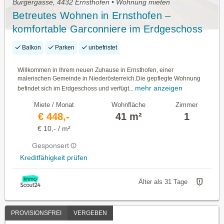
Burgergasse, 4432 Ernsthofen • Wohnung mieten
Betreutes Wohnen in Ernsthofen –
komfortable Garconniere im Erdgeschoss
mit herrlicher Loggia
Balkon
Parken
unbefristet
Willkommen in Ihrem neuen Zuhause in Ernsthofen, einer
malerischen Gemeinde in Niederösterreich.Die gepflegte Wohnung
mehr anzeigen
befindet sich im Erdgeschoss und verfügt...
Miete / Monat
Wohnfläche
Zimmer
€ 448,-
41 m²
1
€ 10,- / m²
Gesponsert
Kreditfähigkeit prüfen
Älter als 31 Tage
PROVISIONSFREI
VERGEBEN