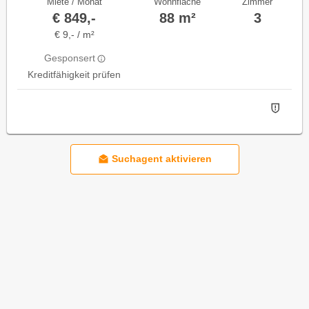
Miete / Monat
Wohnfläche
Zimmer
€ 849,-
88 m²
3
€ 9,- / m²
Gesponsert
Kreditfähigkeit prüfen
Suchagent aktivieren