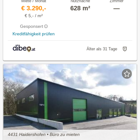
Miete / Monat
Nutzfläche
Zimmer
€ 3.290,-
628 m²
—
€ 5,- / m²
Gesponsert
Kreditfähigkeit prüfen
Älter als 31 Tage
4431 Haidershofen • Büro zu mieten