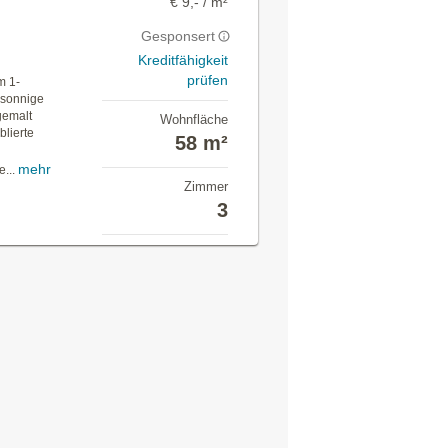
€ 9,- / m²
Gesponsert
Kreditfähigkeit
prüfen
m 1-
 sonnige
gemalt
Wohnfläche
blierte
58 m²
mehr
...
Zimmer
3