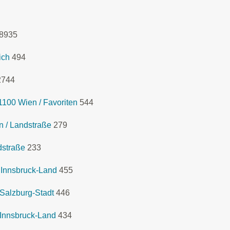
8935
ich
494
2744
100 Wien / Favoriten
544
n / Landstraße
279
dstraße
233
 Innsbruck-Land
455
Salzburg-Stadt
446
 Innsbruck-Land
434