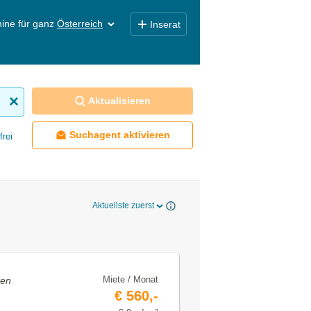
ine für ganz
Österreich
Inserat
Aktualisieren
Suchagent aktivieren
frei
Aktuellste zuerst
Miete / Monat
ten
€ 560,-