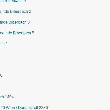
de Biberbach
5
einde Biberbach
2
inde Biberbach
3
emeinde Biberbach
5
ach
1
96
ich
1404
1220 Wien / Donaustadt
2336