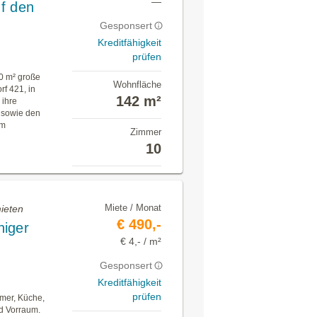
—
uf den
Gesponsert
Kreditfähigkeit
prüfen
40 m² große
Wohnfläche
f 421, in
142 m²
 ihre
 sowie den
am
Zimmer
10
Miete / Monat
ieten
€ 490,-
higer
€ 4,- / m²
Gesponsert
Kreditfähigkeit
prüfen
mmer, Küche,
d Vorraum.