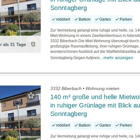
Sonntagberg
möbliert
Balkon
Garten
Parken
Zur Vermietung gelangt eine ruhige und helle, ca. 1
Miet-Wohnung in einem Zweifamilienhaus in Adersdor
3332 Biberbach.Die Miet-Wohnung überzeugt durch 
er als 31 Tage
großzügige Raumaufteilung, ihrer ruhigen Grünlage,
wunderschönen Ausblick auf die Wallfahrtsbasilika 
mehr anzeigen
Sonntagberg.Gegen Aufpreis...
3332 Biberbach • Wohnung mieten
140 m² große und helle Mietw
in ruhiger Grünlage mit Blick a
Sonntagberg
möbliert
Balkon
Garten
Parken
Zur Vermietung gelangt eine ruhige und helle, ca. 1