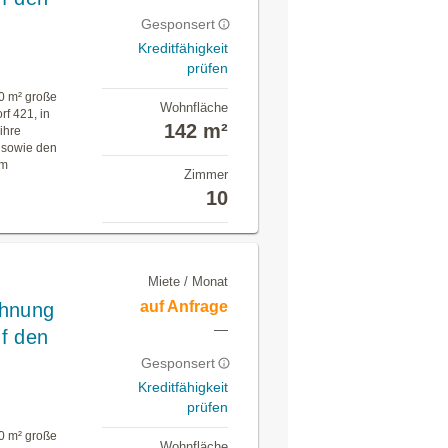
Gesponsert
Kreditfähigkeit
prüfen
40 m² große
Wohnfläche
f 421, in
142 m²
ihre
 sowie den
am
Zimmer
10
Miete / Monat
auf Anfrage
ohnung
—
uf den
Gesponsert
Kreditfähigkeit
prüfen
40 m² große
Wohnfläche