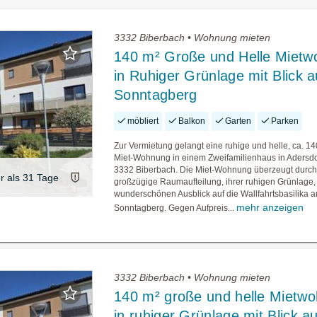
3332 Biberbach • Wohnung mieten
140 m² Große und Helle Miet
in Ruhiger Grünlage mit Blick a
Sonntagberg
möbliert
Balkon
Garten
Parken
Zur Vermietung gelangt eine ruhige und helle, ca. 1
Miet-Wohnung in einem Zweifamilienhaus in Adersdor
3332 Biberbach. Die Miet-Wohnung überzeugt durch
er als 31 Tage
großzügige Raumaufteilung, ihrer ruhigen Grünlage,
wunderschönen Ausblick auf die Wallfahrtsbasilika 
mehr anzeigen
Sonntagberg. Gegen Aufpreis...
3332 Biberbach • Wohnung mieten
140 m² große und helle Mietw
in ruhiger Grünlage mit Blick a