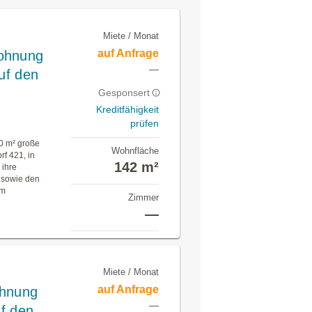
Miete / Monat
auf Anfrage
wohnung
—
uf den
Gesponsert
Kreditfähigkeit
prüfen
40 m² große
Wohnfläche
f 421, in
142 m²
 ihre
 sowie den
am
Zimmer
—
Miete / Monat
auf Anfrage
ohnung
—
uf den