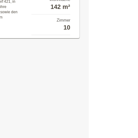
f 421, in
142 m²
ihre
 sowie den
am
Zimmer
10