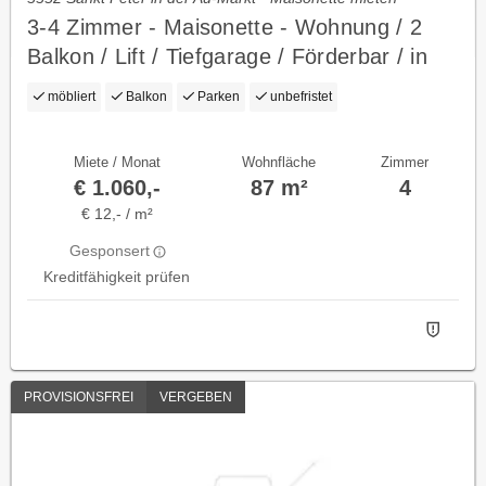
3-4 Zimmer - Maisonette - Wohnung / 2
Balkon / Lift / Tiefgarage / Förderbar / in
St. Peter in der Au
möbliert
Balkon
Parken
unbefristet
Miete / Monat
Wohnfläche
Zimmer
€ 1.060,-
87 m²
4
€ 12,- / m²
Gesponsert
Kreditfähigkeit prüfen
PROVISIONSFREI
VERGEBEN