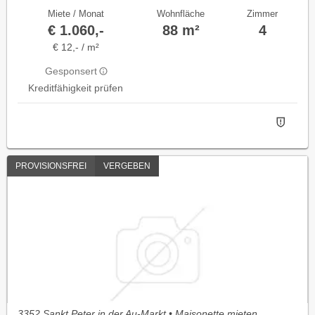
Miete / Monat
Wohnfläche
Zimmer
€ 1.060,-
88 m²
4
€ 12,- / m²
Gesponsert
Kreditfähigkeit prüfen
PROVISIONSFREI
VERGEBEN
3352 Sankt Peter in der Au-Markt • Maisonette mieten