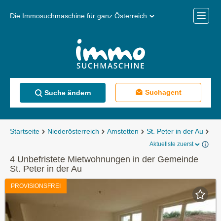
Die Immosuchmaschine für ganz
Österreich
Mobile
Menü
Suchagent
Suche ändern
Startseite
Niederösterreich
Amstetten
St. Peter in der Au
Mi
Aktuellste zuerst
4 Unbefristete Mietwohnungen in der Gemeinde
St. Peter in der Au
PROVISIONSFREI