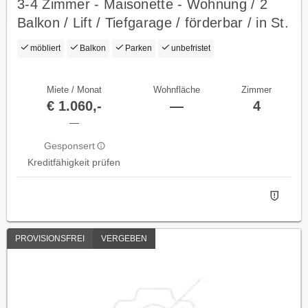
3-4 Zimmer - Maisonette - Wohnung / 2
Balkon / Lift / Tiefgarage / förderbar / in St.
Peter in der Au
möbliert
Balkon
Parken
unbefristet
Miete / Monat
Wohnfläche
Zimmer
€ 1.060,-
—
4
—
Gesponsert
Kreditfähigkeit prüfen
PROVISIONSFREI
VERGEBEN