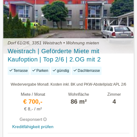
Dorf 61/2/6, 3351 Weistrach • Wohnung mieten
Weistrach | Geförderte Miete mit
Kaufoption | Top 2/6 | 2.OG mit 2
Dachterrassen
Terrasse
Parken
günstig
Dachterrasse
Wiedervergabe Monatl. Kosten inkl. BK und PKW-Abstellplatz APL 2/6
Miete / Monat
Wohnfläche
Zimmer
€ 700,-
86 m²
4
€ 8,- / m²
Gesponsert
Kreditfähigkeit prüfen