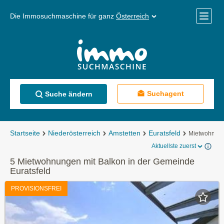
Die Immosuchmaschine für ganz
Österreich
Mobile
Menü
Suchagent
Suche ändern
Startseite
Niederösterreich
Amstetten
Euratsfeld
Mietwohnun
Aktuellste zuerst
5 Mietwohnungen mit Balkon in der Gemeinde
Euratsfeld
PROVISIONSFREI