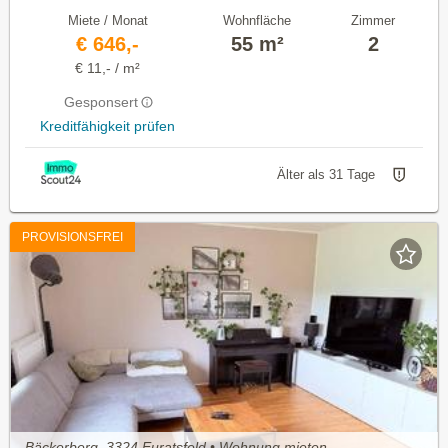
Miete / Monat
Wohnfläche
Zimmer
€ 646,-
55 m²
2
€ 11,- / m²
Gesponsert
Kreditfähigkeit prüfen
Älter als 31 Tage
PROVISIONSFREI
Bäckerberg, 3324 Euratsfeld • Wohnung mieten