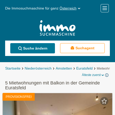
Die Immosuchmaschine für ganz
Österreich
Mobile
Menü
Suchagent
Suche ändern
Startseite
Niederösterreich
Amstetten
Euratsfeld
Mietwohnun
Älteste zuerst
5 Mietwohnungen mit Balkon in der Gemeinde
Euratsfeld
PROVISIONSFREI