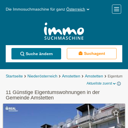
Die Immosuchmaschine für ganz
Österreich
Mobile
Menü
Suchagent
Suche ändern
Startseite
Niederösterreich
Amstetten
Amstetten
Eigentumsw
Aktuellste zuerst
11 Günstige Eigentumswohnungen in der
Gemeinde Amstetten