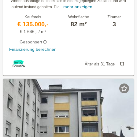
Wohnhausanlage befindet sich in einem gepflegten Zustand und wird
mehr anzeigen
laufend instand gehalten. Die...
Kaufpreis
Wohnfläche
Zimmer
€ 135.000,-
82 m²
3
€ 1.646,- / m²
Gesponsert
Finanzierung berechnen
Älter als 31 Tage