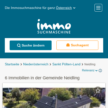
Die Immosuchmaschine für ganz
Österreich
Mobile
Menü
Suchagent
Suche ändern
Startseite
Niederösterreich
Sankt Pölten-Land
Neidling
Relevanz
6 Immobilien in der Gemeinde Neidling