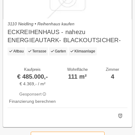
3110 Neidling • Reihenhaus kaufen
ECKREIHENHAUS - nahezu
ENERGIEAUTARK- BLACKOUTSICHER-
PROVISIONSFREI - DACHBODEN
Altbau
Terrasse
Garten
Klimaanlage
ausbaub. - GLASFASE
Kaufpreis
Wohnfläche
Zimmer
€ 485.000,-
111 m²
4
€ 4.369,- / m²
Gesponsert
Finanzierung berechnen