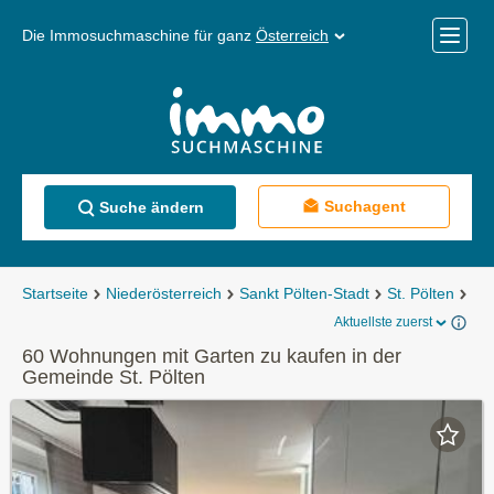
Die Immosuchmaschine für ganz
Österreich
Mobile
Menü
Suchagent
Suche ändern
Startseite
Niederösterreich
Sankt Pölten-Stadt
St. Pölten
Ei
Aktuellste zuerst
60 Wohnungen mit Garten zu kaufen in der
Gemeinde St. Pölten