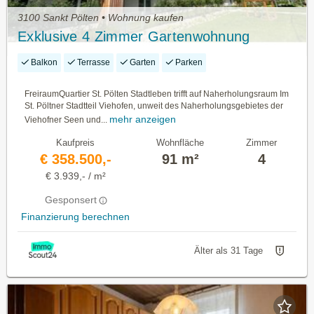
3100 Sankt Pölten • Wohnung kaufen
Exklusive 4 Zimmer Gartenwohnung
Balkon
Terrasse
Garten
Parken
FreiraumQuartier St. Pölten Stadtleben trifft auf Naherholungsraum Im
St. Pöltner Stadtteil Viehofen, unweit des Naherholungsgebietes der
mehr anzeigen
Viehofner Seen und...
Kaufpreis
Wohnfläche
Zimmer
€ 358.500,-
91 m²
4
€ 3.939,- / m²
Gesponsert
Finanzierung berechnen
Älter als 31 Tage