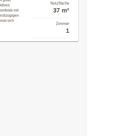
t guter
Nutzfläche
aktives
37 m²
infelde mit
großzügigen
hnet sich
Zimmer
1