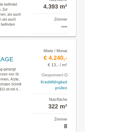
ße befindet
4.393 m²
. Zur
hen, als auch
Zimmer
n als auch
 befinden
—
Miete / Monat
€ 4.240,-
-LAGE
€ 13,- / m²
ng gelangt
rzen von St.
Gesponsert
ehmen, Ärzte,
Kreditfähigkeit
chsten Schritt
prüfen
 ist mit 4...
Nutzfläche
322 m²
Zimmer
8