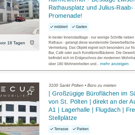
Rathausplatz und Julius-Raab-
Promenade!
möbliert
Garten
In bester Innenstadtlage - nur wenige Schritte nebe
vor 18 Tagen
Rathaus - gelangt diese wundervolle Gewerbefläche
Vermietung. Das Objekt eignet sich besonders zur N
Bar, Café oder auch Konditorei/Bäckerei. Die Gewer
befindet sich im Erdgeschoss der modernen Wohnha
mehr anzeigen
über 180 Wohneinheiten und...
3100 Sankt Pölten • Büro zu mieten
| Großzügige Büroflächen im 
von St. Pölten | direkt an der 
A1 | Lagerhalle | Flugdach | Fre
Stellplätze
Terrasse
Parken