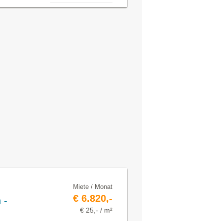
Miete / Monat
€ 6.820,-
 -
€ 25,- / m²