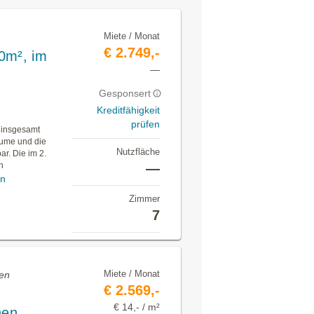
Miete / Monat
€ 2.749,-
0m², im
—
Gesponsert
Kreditfähigkeit
prüfen
t insgesamt
äume und die
Nutzfläche
r. Die im 2.
n
—
en
Zimmer
7
Miete / Monat
ten
€ 2.569,-
€ 14,- / m²
hen