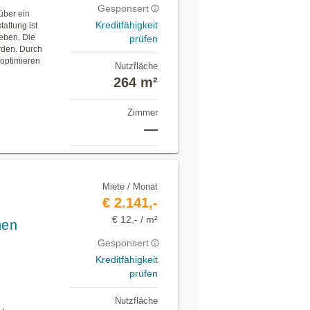
Gesponsert
über ein
Kreditfähigkeit
tattung ist
eben. Die
prüfen
rden. Durch
 optimieren
Nutzfläche
264 m²
Zimmer
—
Miete / Monat
€ 2.141,-
€ 12,- / m²
hen
Gesponsert
Kreditfähigkeit
prüfen
Nutzfläche