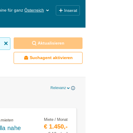
ine für ganz
Österreich
Inserat
Aktualisieren
Suchagent aktivieren
Relevanz
Miete / Monat
 mieten
€ 1.450,-
lla nahe