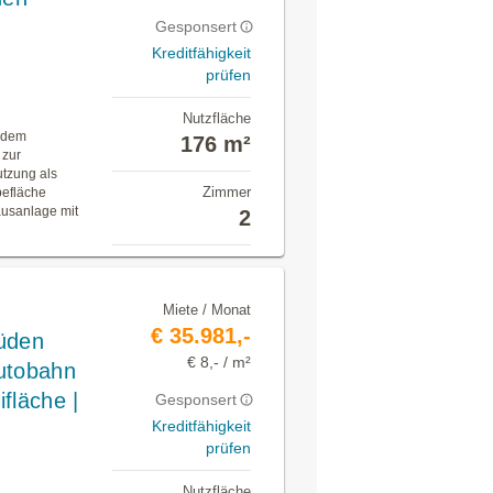
Gesponsert
Kreditfähigkeit
prüfen
Nutzfläche
n dem
176 m²
 zur
utzung als
Zimmer
befläche
usanlage mit
2
Miete / Monat
€ 35.981,-
Süden
€ 8,- / m²
Autobahn
ifläche |
Gesponsert
Kreditfähigkeit
prüfen
Nutzfläche