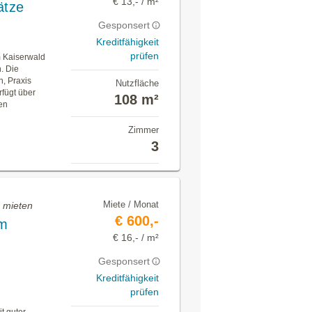
€ 13,- / m²
ätze
Gesponsert
Kreditfähigkeit
prüfen
em Kaiserwald
. Die
n, Praxis
Nutzfläche
rfügt über
108 m²
en
Zimmer
3
Miete / Monat
u mieten
€ 600,-
im
€ 16,- / m²
Gesponsert
Kreditfähigkeit
prüfen