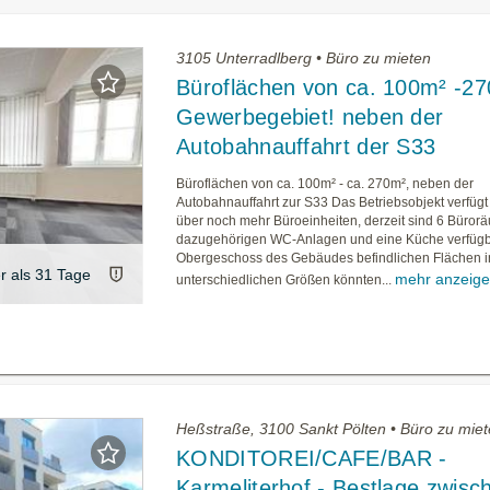
3105 Unterradlberg • Büro zu mieten
Büroflächen von ca. 100m² -27
Gewerbegebiet! neben der
Autobahnauffahrt der S33
Büroflächen von ca. 100m² - ca. 270m², neben der
Autobahnauffahrt zur S33 Das Betriebsobjekt verfüg
über noch mehr Büroeinheiten, derzeit sind 6 Büror
dazugehörigen WC-Anlagen und eine Küche verfügba
Obergeschoss des Gebäudes befindlichen Flächen i
er als 31 Tage
mehr anzeig
unterschiedlichen Größen könnten...
Heßstraße, 3100 Sankt Pölten • Büro zu mie
KONDITOREI/CAFE/BAR -
Karmeliterhof - Bestlage zwisc