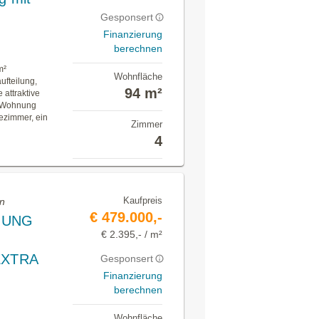
Gesponsert
Finanzierung
berechnen
m²
Wohnfläche
fteilung,
94 m²
 attraktive
e Wohnung
ezimmer, ein
Zimmer
4
Kaufpreis
en
€ 479.000,-
NUNG
€ 2.395,- / m²
EXTRA
Gesponsert
Finanzierung
berechnen
Wohnfläche