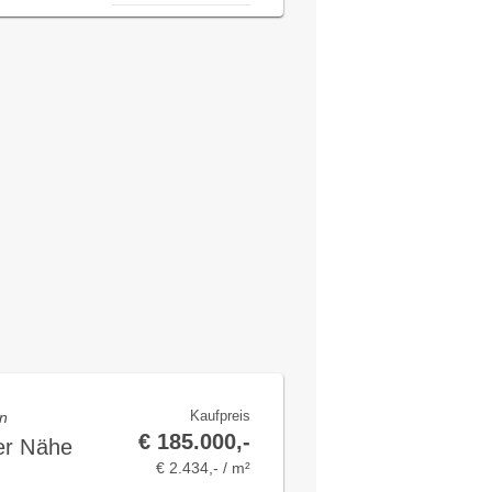
Kaufpreis
en
€ 185.000,-
er Nähe
€ 2.434,- / m²