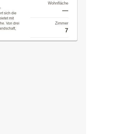
Wohnfläche
e
—
t sich die
ietet mit
Zimmer
he. Von drei
andschaft,
7