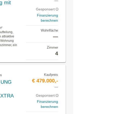
—
g mit
Gesponsert
Finanzierung
berechnen
m²
Wohnfläche
fteilung,
—
 attraktive
ie Wohnung
ezimmer, ein
Zimmer
4
Kaufpreis
en
€ 479.000,-
NUNG
—
EXTRA
Gesponsert
Finanzierung
berechnen