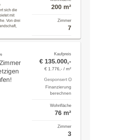
e
200 m²
t sich die
ietet mit
Zimmer
he. Von drei
andschaft,
7
Kaufpreis
en
€ 135.000,-
 Zimmer
€ 1.776,- / m²
tzigen
fen!
Gesponsert
Finanzierung
berechnen
Wohnfläche
76 m²
Zimmer
3