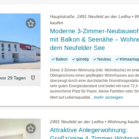
Hauptstraße, 2491 Neufeld an der Leitha • 
kaufen
Moderne 3-Zimmer-Neubauwo
mit Balkon & Seenähe – Wohn
dem Neufelder See
Balkon
günstig
Neubau
Klimaanla
Diese 3-Zimmer-Wohnung (inkl. Wohnküche) im erst
Obergeschoss eines gepflegten Wohnhauses aus d
vor 29 Tagen
überzeugt durch eine durchdachte Grundrissgestaltu
sehr guten Energiestandard und bietet mit rund 72,4
ausreichend Platz für Paare, kleine Familien oder Sin
mehr anzeigen
Wert auf Lebensqualität...
2491 Neufeld an der Leitha • Wohnung kauf
Attraktive Anlegerwohnung:
Großzügige 4-Zimmer-Wohnun