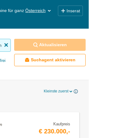
ine für ganz
Österreich
Inserat
Aktualisieren
n
Suchagent aktivieren
frei
Kleinste zuerst
Kaufpreis
en
€ 230.000,-