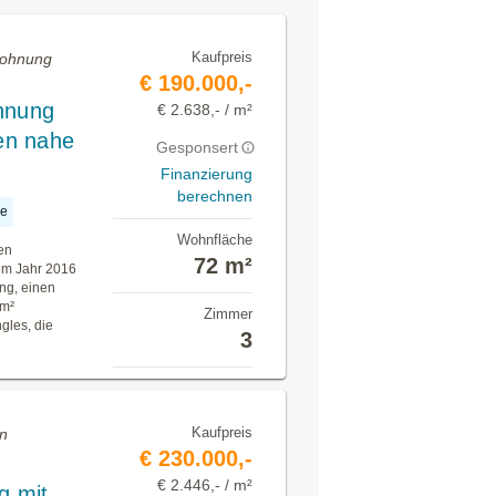
Kaufpreis
Wohnung
€ 190.000,-
hnung
€ 2.638,- / m²
en nahe
Gesponsert
Finanzierung
berechnen
ge
Wohnfläche
en
72 m²
em Jahr 2016
ng, einen
 m²
Zimmer
gles, die
3
Kaufpreis
en
€ 230.000,-
€ 2.446,- / m²
g mit