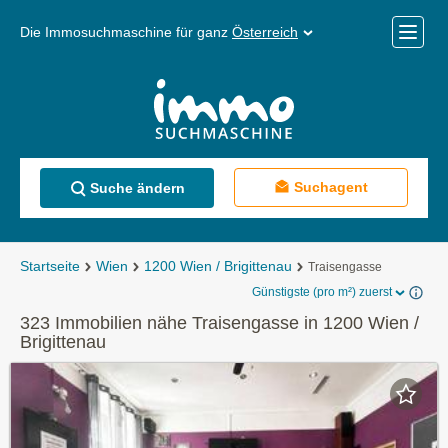
Die Immosuchmaschine für ganz
Österreich
Mobile
Menü
Suchagent
Suche ändern
Startseite
Wien
1200 Wien / Brigittenau
Traisengasse
Günstigste (pro m²) zuerst
323 Immobilien nähe Traisengasse in 1200 Wien /
Brigittenau