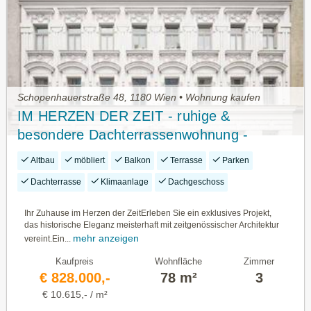
Schopenhauerstraße 48, 1180 Wien • Wohnung kaufen
IM HERZEN DER ZEIT - ruhige &
besondere Dachterrassenwohnung -
PROVISIONSFREI
Altbau
möbliert
Balkon
Terrasse
Parken
Dachterrasse
Klimaanlage
Dachgeschoss
Ihr Zuhause im Herzen der ZeitErleben Sie ein exklusives Projekt,
das historische Eleganz meisterhaft mit zeitgenössischer Architektur
mehr anzeigen
vereint.Ein...
Kaufpreis
Wohnfläche
Zimmer
€ 828.000,-
78 m²
3
€ 10.615,- / m²