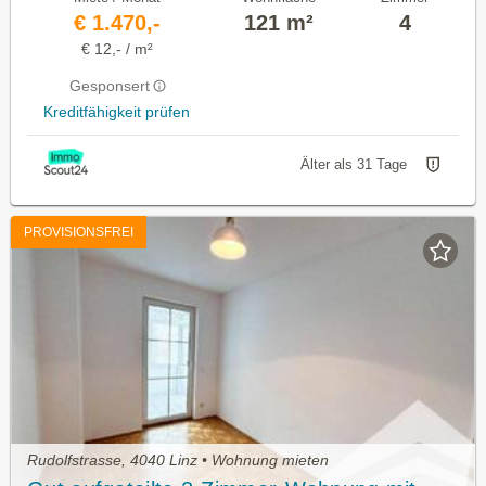
€ 1.470,-
121 m²
4
€ 12,- / m²
Gesponsert
Kreditfähigkeit prüfen
Älter als 31 Tage
PROVISIONSFREI
Rudolfstrasse, 4040 Linz • Wohnung mieten