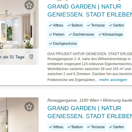
GRAND GARDEN | NATUR
GENIESSEN. STADT ERLEBE
Altbau
Balkon
Terrasse
Garten
Parken
Dachterrasse
Klimaanlage
Dachgeschoss
DAS PROJEKT NATUR GENIESSEN. STADT ERLEBEN
er als 31 Tage
Roseggergasse 2–8, nahe des Wilhelminenbergs in
entstehen insgesamt 124 exklusive Eigentumswohn
Wohnflächen variieren zwischen 39 und 245 m² und 
zwischen 2 und 6 Zimmern. Darüber hin-aus bereiche
mehr anzeigen
Freibereiche wie Eigengärten,...
Roseggergasse, 1160 Wien • Wohnung kauf
GRAND GARDEN | NATUR
GENIESSEN. STADT ERLEBE
Altbau
Balkon
Terrasse
Garten