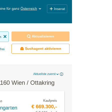
ine für ganz
Österreich
Inserat
Aktualisieren
n
Suchagent aktivieren
frei
Aktuellste zuerst
60 Wien / Ottakring
Kaufpreis
en
€ 669.300,-
ngarten