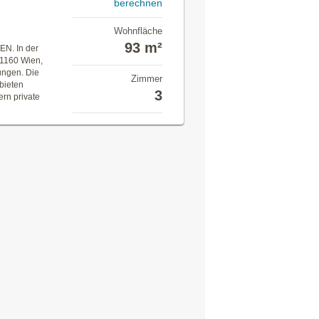
berechnen
Wohnfläche
93 m²
. In der
 1160 Wien,
ungen. Die
Zimmer
bieten
3
rn private