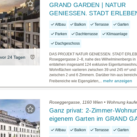
GRAND GARDEN | NATUR
GENIESSEN. STADT ERLEBE
Altbau
Balkon
Terrasse
Garten
Parken
Dachterrasse
Klimaanlage
Dachgeschoss
DAS PROJEKT NATUR GENIESSEN. STADT ERLEBEN
vor 24 Tagen
Roseggergasse 2–8, nahe des Wilhelminenbergs in
entstehen insgesamt 124 exklusive Eigentumswohn
Wohnflächen variieren zwischen 39 und 245 m² und 
zwischen 2 und 6 Zimmern. Darüber hin-aus bereiche
mehr anzeigen
Freibereiche wie Eigengärten,...
Roseggergasse, 1160 Wien • Wohnung kauf
Ganz privat: 2-Zimmer-Wohnun
eigenem Garten im GRAND 
Altbau
Balkon
Terrasse
Garten