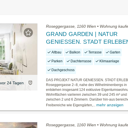
Roseggergasse, 1160 Wien • Wohnung kauf
GRAND GARDEN | NATUR
GENIESSEN. STADT ERLEBE
Altbau
Balkon
Terrasse
Garten
Parken
Dachterrasse
Klimaanlage
Dachgeschoss
DAS PROJEKT NATUR GENIESSEN. STADT ERLEBEN
vor 24 Tagen
Roseggergasse 2–8, nahe des Wilhelminenbergs in
entstehen insgesamt 124 exklusive Eigentumswohn
Wohnflächen variieren zwischen 39 und 245 m² und 
zwischen 2 und 6 Zimmern. Darüber hin-aus bereiche
mehr anzeigen
Freibereiche wie Eigengärten,...
Roseggergasse, 1160 Wien • Wohnung kauf