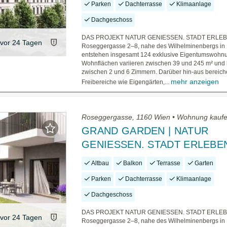
Parken
Dachterrasse
Klimaanlage
Dachgeschoss
DAS PROJEKT NATUR GENIESSEN. STADT ERLEBEN
vor 24 Tagen
Roseggergasse 2–8, nahe des Wilhelminenbergs in
entstehen insgesamt 124 exklusive Eigentumswohn
Wohnflächen variieren zwischen 39 und 245 m² und 
zwischen 2 und 6 Zimmern. Darüber hin-aus bereiche
mehr anzeigen
Freibereiche wie Eigengärten,...
Roseggergasse, 1160 Wien • Wohnung kauf
GRAND GARDEN | NATUR
GENIESSEN. STADT ERLEBE
Altbau
Balkon
Terrasse
Garten
Parken
Dachterrasse
Klimaanlage
Dachgeschoss
DAS PROJEKT NATUR GENIESSEN. STADT ERLEBEN
vor 24 Tagen
Roseggergasse 2–8, nahe des Wilhelminenbergs in