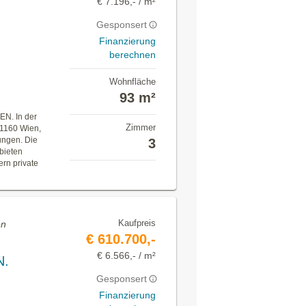
€ 7.196,- / m²
Gesponsert
Finanzierung
berechnen
Wohnfläche
93 m²
. In der
Zimmer
 1160 Wien,
ungen. Die
3
bieten
rn private
Kaufpreis
en
€ 610.700,-
€ 6.566,- / m²
N.
Gesponsert
Finanzierung