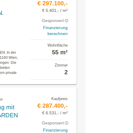
€ 297.100,-
€ 5.401,- / m²
N.
Gesponsert
Finanzierung
berechnen
Wohnfläche
55 m²
. In der
 1160 Wien,
ungen. Die
Zimmer
bieten
2
rn private
Kaufpreis
en
€ 287.400,-
g mit
€ 6.531,- / m²
GARDEN
Gesponsert
Finanzierung