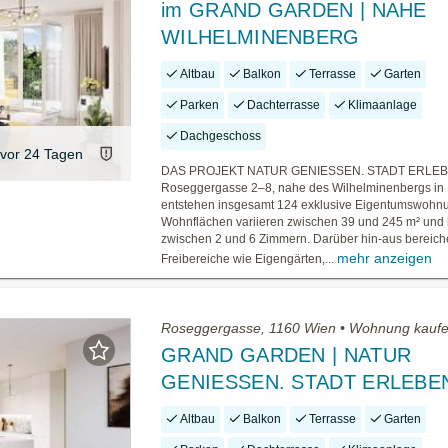
im GRAND GARDEN | NAHE
WILHELMINENBERG
Altbau
Balkon
Terrasse
Garten
Parken
Dachterrasse
Klimaanlage
Dachgeschoss
vor 24 Tagen
DAS PROJEKT NATUR GENIESSEN. STADT ERLEBEN
Roseggergasse 2–8, nahe des Wilhelminenbergs in
entstehen insgesamt 124 exklusive Eigentumswohn
Wohnflächen variieren zwischen 39 und 245 m² und 
zwischen 2 und 6 Zimmern. Darüber hin-aus bereiche
mehr anzeigen
Freibereiche wie Eigengärten,...
Roseggergasse, 1160 Wien • Wohnung kauf
GRAND GARDEN | NATUR
GENIESSEN. STADT ERLEBE
Altbau
Balkon
Terrasse
Garten