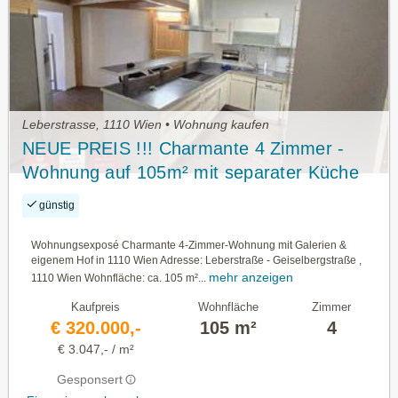
Leberstrasse, 1110 Wien • Wohnung kaufen
NEUE PREIS !!! Charmante 4 Zimmer -
Wohnung auf 105m² mit separater Küche
und eigenem Hof in top Lage 1110 Wien
günstig
Wohnungsexposé Charmante 4-Zimmer-Wohnung mit Galerien &
eigenem Hof in 1110 Wien Adresse: Leberstraße - Geiselbergstraße ,
mehr anzeigen
1110 Wien Wohnfläche: ca. 105 m²...
Kaufpreis
Wohnfläche
Zimmer
€ 320.000,-
105 m²
4
€ 3.047,- / m²
Gesponsert